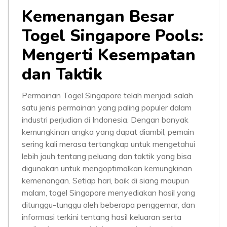
Kemenangan Besar
Togel Singapore Pools:
Mengerti Kesempatan
dan Taktik
Permainan Togel Singapore telah menjadi salah
satu jenis permainan yang paling populer dalam
industri perjudian di Indonesia. Dengan banyak
kemungkinan angka yang dapat diambil, pemain
sering kali merasa tertangkap untuk mengetahui
lebih jauh tentang peluang dan taktik yang bisa
digunakan untuk mengoptimalkan kemungkinan
kemenangan. Setiap hari, baik di siang maupun
malam, togel Singapore menyediakan hasil yang
ditunggu-tunggu oleh beberapa penggemar, dan
informasi terkini tentang hasil keluaran serta