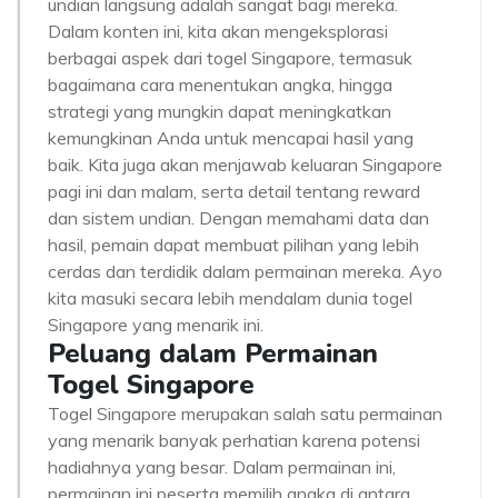
undian langsung adalah sangat bagi mereka.
Dalam konten ini, kita akan mengeksplorasi
berbagai aspek dari togel Singapore, termasuk
bagaimana cara menentukan angka, hingga
strategi yang mungkin dapat meningkatkan
kemungkinan Anda untuk mencapai hasil yang
baik. Kita juga akan menjawab keluaran Singapore
pagi ini dan malam, serta detail tentang reward
dan sistem undian. Dengan memahami data dan
hasil, pemain dapat membuat pilihan yang lebih
cerdas dan terdidik dalam permainan mereka. Ayo
kita masuki secara lebih mendalam dunia togel
Singapore yang menarik ini.
Peluang dalam Permainan
Togel Singapore
Togel Singapore merupakan salah satu permainan
yang menarik banyak perhatian karena potensi
hadiahnya yang besar. Dalam permainan ini,
permainan ini peserta memilih angka di antara