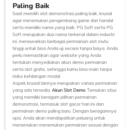
Paling Baik
Saat memilih slot demonstrasi paling baik, krusial
agar menemukan pengembang game dari handal
serta memiliki nama yang baik. PG Soft serta PG
Soft merupakan dua nama terkenal dalam industri
ini, menawarkan berbagai permainan slot mutu
tinggi untuk bisa Anda uji secara tanpa biaya. Anda
perlu memastikan agar website yang Anda
tentukan menyediakan akun demo permainan
serta slot gratis, sehingga kamu bisa main tanpa
risiko kehilangan modal.
Aspek krusial lainnya merupakan variasi permainan
yang ada tersedia.
Akun Slot Demo
Temukan situs
yang memiliki beragam pilihan permainan
demonstrasi, termasuk slot gacor hari ini dan
permainan demo paling baru. Dengan beragamnya
opsi, Anda akan mendapatkan peluang untuk
menemukan menemukan permainan sesuai dengan