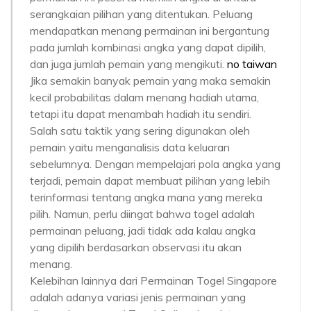
serangkaian pilihan yang ditentukan. Peluang
mendapatkan menang permainan ini bergantung
pada jumlah kombinasi angka yang dapat dipilih,
dan juga jumlah pemain yang mengikuti.
no taiwan
Jika semakin banyak pemain yang maka semakin
kecil probabilitas dalam menang hadiah utama,
tetapi itu dapat menambah hadiah itu sendiri.
Salah satu taktik yang sering digunakan oleh
pemain yaitu menganalisis data keluaran
sebelumnya. Dengan mempelajari pola angka yang
terjadi, pemain dapat membuat pilihan yang lebih
terinformasi tentang angka mana yang mereka
pilih. Namun, perlu diingat bahwa togel adalah
permainan peluang, jadi tidak ada kalau angka
yang dipilih berdasarkan observasi itu akan
menang.
Kelebihan lainnya dari Permainan Togel Singapore
adalah adanya variasi jenis permainan yang