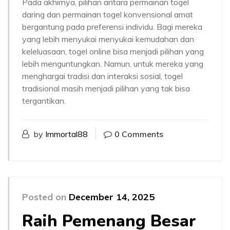
Pada akhirnya, pilihan antara permainan togel
daring dan permainan togel konvensional amat
bergantung pada preferensi individu. Bagi mereka
yang lebih menyukai menyukai kemudahan dan
keleluasaan, togel online bisa menjadi pilihan yang
lebih menguntungkan. Namun, untuk mereka yang
menghargai tradisi dan interaksi sosial, togel
tradisional masih menjadi pilihan yang tak bisa
tergantikan.
by
Immortal88
0 Comments
Posted on
December 14, 2025
Raih Pemenang Besar