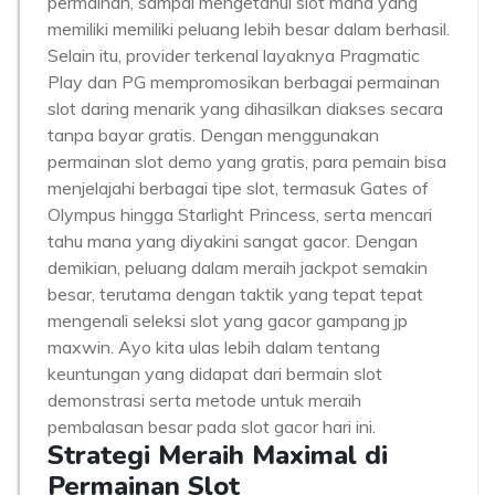
permainan, sampai mengetahui slot mana yang
memiliki memiliki peluang lebih besar dalam berhasil.
Selain itu, provider terkenal layaknya Pragmatic
Play dan PG mempromosikan berbagai permainan
slot daring menarik yang dihasilkan diakses secara
tanpa bayar gratis. Dengan menggunakan
permainan slot demo yang gratis, para pemain bisa
menjelajahi berbagai tipe slot, termasuk Gates of
Olympus hingga Starlight Princess, serta mencari
tahu mana yang diyakini sangat gacor. Dengan
demikian, peluang dalam meraih jackpot semakin
besar, terutama dengan taktik yang tepat tepat
mengenali seleksi slot yang gacor gampang jp
maxwin. Ayo kita ulas lebih dalam tentang
keuntungan yang didapat dari bermain slot
demonstrasi serta metode untuk meraih
pembalasan besar pada slot gacor hari ini.
Strategi Meraih Maximal di
Permainan Slot