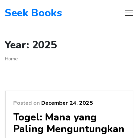
Seek Books
Year:
2025
Home
Posted on
December 24, 2025
Togel: Mana yang
Paling Menguntungkan