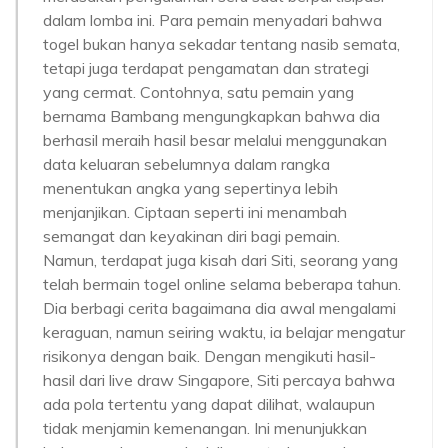
dalam lomba ini. Para pemain menyadari bahwa
togel bukan hanya sekadar tentang nasib semata,
tetapi juga terdapat pengamatan dan strategi
yang cermat. Contohnya, satu pemain yang
bernama Bambang mengungkapkan bahwa dia
berhasil meraih hasil besar melalui menggunakan
data keluaran sebelumnya dalam rangka
menentukan angka yang sepertinya lebih
menjanjikan. Ciptaan seperti ini menambah
semangat dan keyakinan diri bagi pemain.
Namun, terdapat juga kisah dari Siti, seorang yang
telah bermain togel online selama beberapa tahun.
Dia berbagi cerita bagaimana dia awal mengalami
keraguan, namun seiring waktu, ia belajar mengatur
risikonya dengan baik. Dengan mengikuti hasil-
hasil dari live draw Singapore, Siti percaya bahwa
ada pola tertentu yang dapat dilihat, walaupun
tidak menjamin kemenangan. Ini menunjukkan