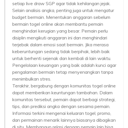
setiap live draw SGP agar tidak kehilangan jejak.
Selain analisis angka, penting juga untuk mengatur
budget bermain. Menentukan anggaran sebelum
bermain togel online akan membantu pemain
menghindari kerugian yang besar. Pemain perlu
disiplin mengikuti anggaran ini dan menghindari
terjebak dalam emosi saat bermain. Jika merasa
keberuntungan sedang tidak berpihak, lebih baik
untuk berhenti sejenak dan kembali di lain waktu.
Pengelolaan keuangan yang baik adalah kunci agar
pengalaman bermain tetap menyenangkan tanpa
menimbulkan stres.
Terakhir, bergabung dengan komunitas togel online
dapat memberikan keuntungan tambahan. Dalam
komunitas tersebut, pemain dapat berbagi strategi,
tips, dan prediksi angka dengan sesama pemain.
Informasi terkini mengenai keluaran togel, promo,
dan permainan menarik lainnya biasanya dibagikan
di situ. Membangun relasi dengan pemain lain bisa