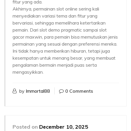
fitur yang ada.
Akhirnya, permainan slot online sering kali
menyediakan variasi tema dan fitur yang
bervariasi, sehingga memelihara ketertarikan
pemain. Dari slot demo pragmatic sampai slot
gacor maxwin, para pemain bisa memutuskan jenis
permainan yang sesuai dengan preferensi mereka.
Ini tidak hanya memberikan hiburan, tetapi juga
kesempatan untuk menang besar, yang membuat
pengalaman bermain menjadi puas serta
mengasyikkan.
by
Immortal88
0 Comments
Posted on
December 10, 2025