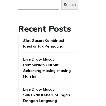
Search
Recent Posts
Slot Gacor: Kombinasi
Ideal untuk Pengguna
Live Draw Macau:
Pembaruan Output
Sekarang Masing-masing
Hari Ini
Live Draw Macau:
Saksikan Keberuntungan
Dengan Langsung