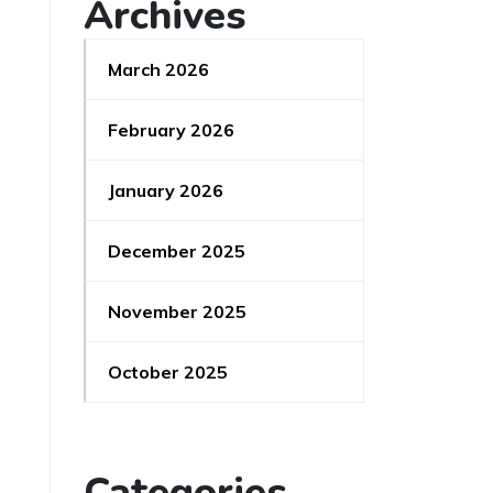
Archives
March 2026
February 2026
January 2026
December 2025
November 2025
October 2025
Categories