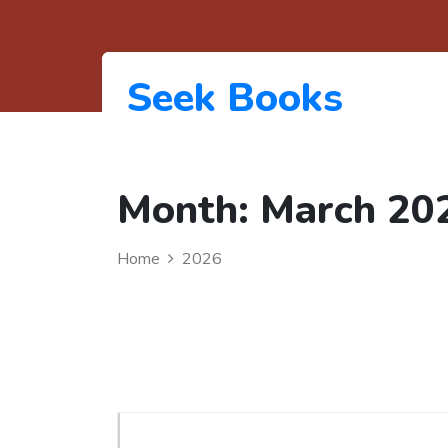
Seek Books
Month:
March 20
Home
2026