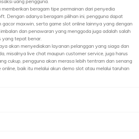
ansaksi uang pengguna.
nya memberikan beragam tipe permainan dari penyedia
ft. Dengan adanya beragam pilihan ini, pengguna dapat
 gacor maxwin, serta game slot online lainnya yang dengan
 imbalan dan penawaran yang menggoda juga adalah salah
us yang tepat benar.
percaya akan menyediakan layanan pelanggan yang siaga dan
a, misalnya live chat maupun customer service, juga harus
ng cukup, pengguna akan merasa lebih tentram dan senang
nline, baik itu melalui akun demo slot atau melalui taruhan