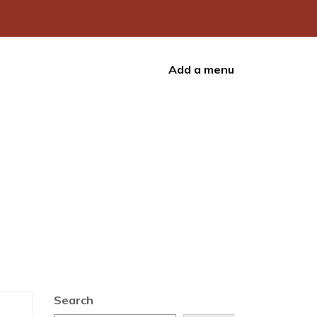
Add a menu
Search