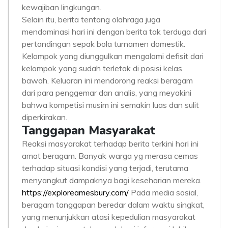
kewajiban lingkungan.
Selain itu, berita tentang olahraga juga
mendominasi hari ini dengan berita tak terduga dari
pertandingan sepak bola turnamen domestik.
Kelompok yang diunggulkan mengalami defisit dari
kelompok yang sudah terletak di posisi kelas
bawah. Keluaran ini mendorong reaksi beragam
dari para penggemar dan analis, yang meyakini
bahwa kompetisi musim ini semakin luas dan sulit
diperkirakan.
Tanggapan Masyarakat
Reaksi masyarakat terhadap berita terkini hari ini
amat beragam. Banyak warga yg merasa cemas
terhadap situasi kondisi yang terjadi, terutama
menyangkut dampaknya bagi keseharian mereka.
https://exploreamesbury.com/
Pada media sosial,
beragam tanggapan beredar dalam waktu singkat,
yang menunjukkan atasi kepedulian masyarakat