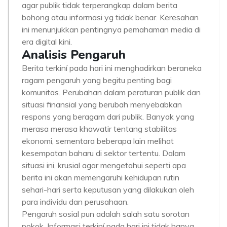
agar publik tidak terperangkap dalam berita
bohong atau informasi yg tidak benar. Keresahan
ini menunjukkan pentingnya pemahaman media di
era digital kini.
Analisis Pengaruh
Berita terkiní pada hari ini menghadirkan beraneka
ragam pengaruh yang begitu penting bagi
komunitas. Perubahan dalam peraturan publik dan
situasi finansial yang berubah menyebabkan
respons yang beragam dari publik. Banyak yang
merasa merasa khawatir tentang stabilitas
ekonomi, sementara beberapa lain melihat
kesempatan baharu di sektor tertentu. Dalam
situasi ini, krusial agar mengetahui seperti apa
berita ini akan memengaruhi kehidupan rutin
sehari-hari serta keputusan yang dilakukan oleh
para individu dan perusahaan.
Pengaruh sosial pun adalah salah satu sorotan
pokok. Informasi terkiní pada hari ini tidak hanya