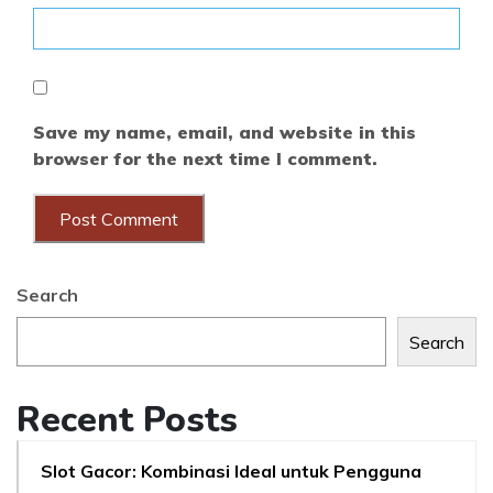
Save my name, email, and website in this
browser for the next time I comment.
Search
Search
Recent Posts
Slot Gacor: Kombinasi Ideal untuk Pengguna