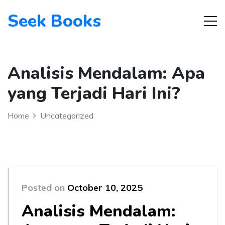
Seek Books
Analisis Mendalam: Apa
yang Terjadi Hari Ini?
Home
Uncategorized
Posted on
October 10, 2025
Analisis Mendalam: